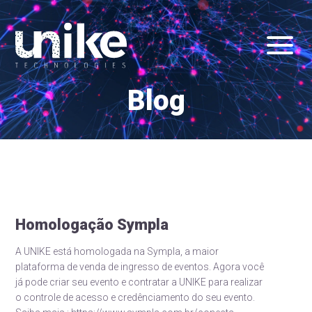
IR PARA O CONTEÚDO PRINCIPAL
Unike
Tecnologies
Blog
Homologação Sympla
A UNIKE está homologada na Sympla, a maior
plataforma de venda de ingresso de eventos. Agora você
já pode criar seu evento e contratar a UNIKE para realizar
o controle de acesso e credênciamento do seu evento.