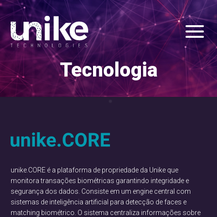
IR PARA O CONTEÚDO PRINCIPAL
Unike
Tecnologies
Tecnologia
UnikeCORE
unike.CORE é a plataforma de propriedade da Unike que
monitora transações biométricas garantindo integridade e
segurança dos dados. Consiste em um engine central com
sistemas de inteligência artificial para detecção de faces e
matching biométrico. O sistema centraliza informações sobre