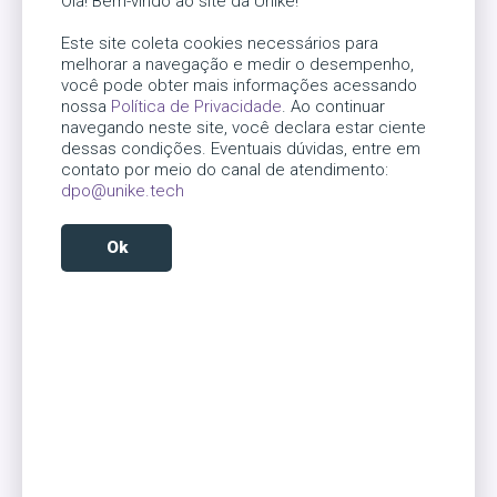
Olá! Bem-vindo ao site da Unike!
entrada sem atritos, resultando em fidelização dos clientes,
sempre cumprindo todas as leis sobre privacidade de dados.
Este site coleta cookies necessários para
melhorar a navegação e medir o desempenho,
você pode obter mais informações acessando
Como funciona
nossa
Política de Privacidade
. Ao continuar
navegando neste site, você declara estar ciente
dessas condições. Eventuais dúvidas, entre em
Uma câmera de CFTV identifica a face dos clientes em
contato por meio do canal de atendimento:
dpo@unike.tech
milésimos de segundo e autoriza a entrada. O consumidor
poderá efetuar cadastros, comprar ingressos ou fazer reservas
em qualquer lugar onde estiver, tudo isto alinhado à uma
Ok
entrada sem atritos, resultando em fidelização dos clientes,
sempre cumprindo todas as leis sobre privacidade de dados.
Reject
Por que contratar essa
solução?
Imagine o cliente ser reconhecido de forma automática, receber