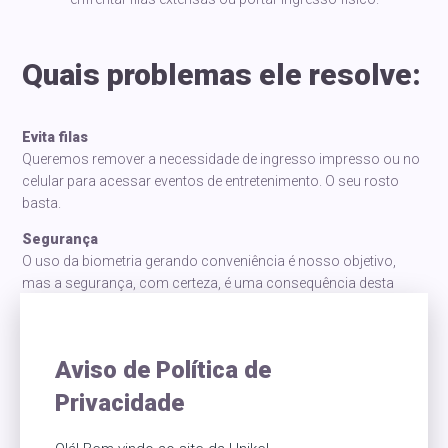
Quais problemas ele resolve:
Evita filas
Queremos remover a necessidade de ingresso impresso ou no
celular para acessar eventos de entretenimento. O seu rosto
basta.
Segurança
O uso da biometria gerando conveniência é nosso objetivo,
mas a segurança, com certeza, é uma consequência desta
solução.
Como funciona
Uma câmera de CFTV identifica a face dos clientes em
Aviso de Política de
milésimos de segundo e autoriza a entrada. O consumidor
Privacidade
poderá efetuar cadastros, comprar ingressos ou fazer reservas
em qualquer lugar onde estiver, tudo isto alinhado à uma